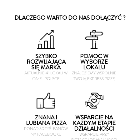
DLACZEGO WARTO DO NAS DOŁĄCZYĆ ?
SZYBKO
POMOC W
ROZWIJAJĄCA
WYBORZE
SIĘ MARKA
LOKALU
AKTUALNIE 41 LOKALI W
ZNAJDZIEMY WSPÓLNIE
CAŁEJ POLSCE
TWOJĄ EXPRESS PIZZĘ
ZNANA I
WSPARCIE NA
LUBIANA PIZZA
KAŻDYM ETAPIE
DZIAŁALNOŚCI
PONAD 30 TYŚ. FANÓW
NA FACEBOOKU
WSPARCIE PRZY
BIEŻĄCEJ DZIAŁALNOŚCI