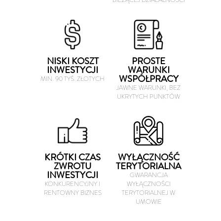
NISKI KOSZT
PROSTE
INWESTYCJI
WARUNKI
WSPÓŁPRACY
MIN. 90 TYŚ. ZŁOTYCH
JAWNE WARUNKI, BEZ
UKRYTYCH PUNKTÓW
KRÓTKI CZAS
WYŁĄCZNOŚĆ
ZWROTU
TERYTORIALNA
INWESTYCJI
GWARANCJA
KONKURENCYJNY I
WYŁĄCZNOŚCI
RENTOWNY BIZNES
TERYTORIALNEJ W
UMOWIE