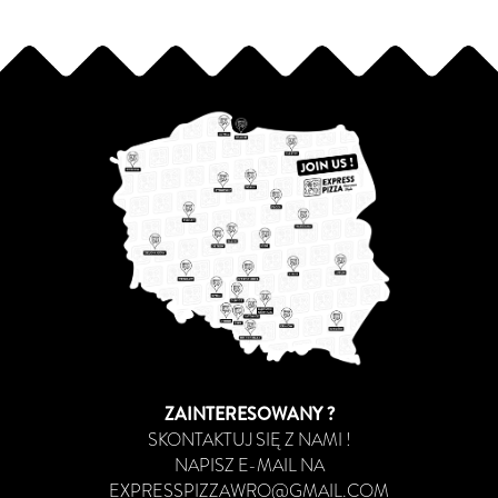
ZAINTERESOWANY ?
SKONTAKTUJ SIĘ Z NAMI !
NAPISZ E-MAIL NA
EXPRESSPIZZAWRO@GMAIL.COM