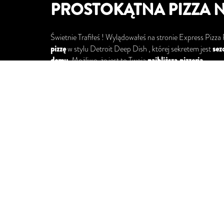
PROSTOKĄTNA PIZZA 
Świetnie Traﬁłeś ! Wylądowałeś na stronie Express Pizza 
pizzę
w stylu Detroit Deep Dish , której sekretem jest
sez
domu
. Możliwe, że jest to Twoja
najbliższa pizzeria
.
PIZZA Z DOWOZEM NA Z
Szukasz
przepisu na pizzę
? Nie marnuj czasu i zamów
pi
wrocławskie osiedla takie jak:
Psie Pole
Zakrzów
Kłokoczyce
Kiełczów
Pawłowice