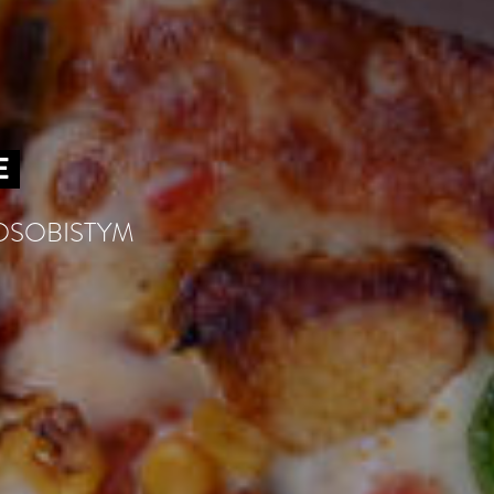
E
OSOBISTYM